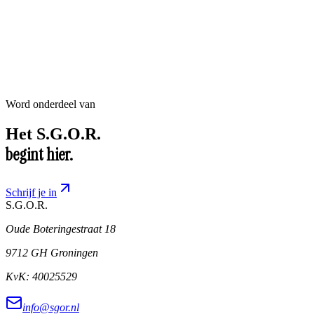
Word onderdeel van
Het
S.G.O.R.
begint hier.
Schrijf je in
S.G.O.R
.
Oude Boteringestraat 18
9712 GH Groningen
KvK:
40025529
info@sgor.nl