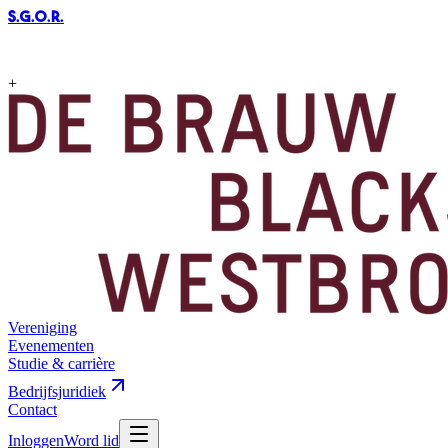
S.G.O.R
.
+
Vereniging
Evenementen
Studie & carrière
Bedrijfsjuridiek
Contact
Inloggen
Word lid