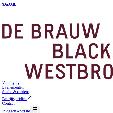
S.G.O.R
.
+
Vereniging
Evenementen
Studie & carrière
Bedrijfsjuridiek
Contact
Inloggen
Word lid