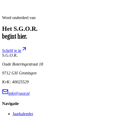
Word onderdeel van
Het
S.G.O.R.
begint hier.
Schrijf je in
S.G.O.R
.
Oude Boteringestraat 18
9712 GH Groningen
KvK:
40025529
info@sgor.nl
Navigatie
Jaarkalender