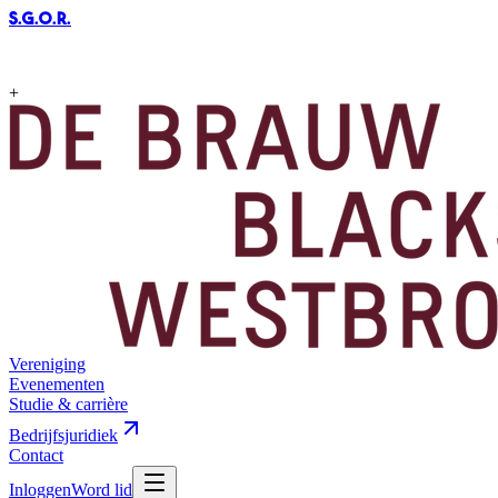
S.G.O.R
.
+
Vereniging
Evenementen
Studie & carrière
Bedrijfsjuridiek
Contact
Inloggen
Word lid