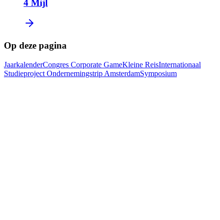
4 Mijl
Op deze pagina
Jaarkalender
Congres
Corporate Game
Kleine Reis
Internationaal
Studieproject
Ondernemingstrip Amsterdam
Symposium