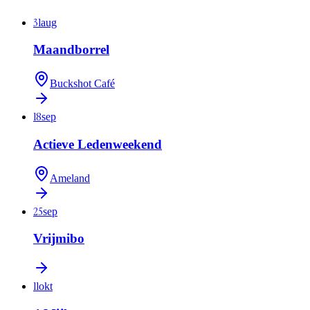
31
aug
Maandborrel
Buckshot Café
18
sep
Actieve Ledenweekend
Ameland
25
sep
Vrijmibo
11
okt