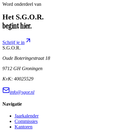
Word onderdeel van
Het
S.G.O.R.
begint hier.
Schrijf je in
S.G.O.R
.
Oude Boteringestraat 18
9712 GH Groningen
KvK:
40025529
info@sgor.nl
Navigatie
Jaarkalender
Commissies
Kantoren