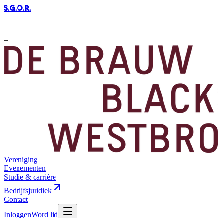
S.G.O.R
.
+
Vereniging
Evenementen
Studie & carrière
Bedrijfsjuridiek
Contact
Inloggen
Word lid