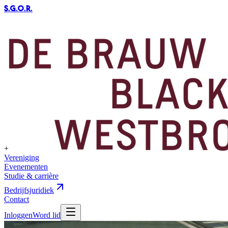
S.G.O.R
.
+
Vereniging
Evenementen
Studie & carrière
Bedrijfsjuridiek
Contact
Inloggen
Word lid