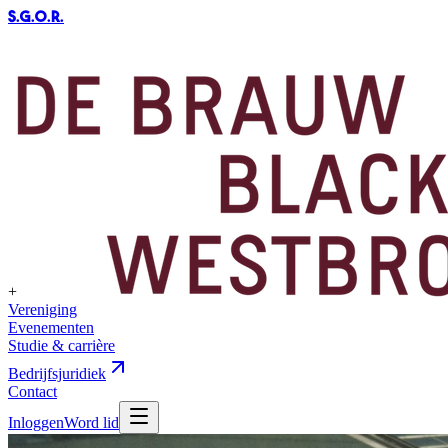
S.G.O.R
.
+
Vereniging
Evenementen
Studie & carrière
Bedrijfsjuridiek
Contact
Inloggen
Word lid