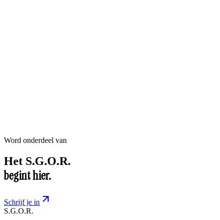
Word onderdeel van
Het
S.G.O.R.
begint hier.
Schrijf je in
S.G.O.R
.