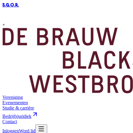
S.G.O.R
.
+
Vereniging
Evenementen
Studie & carrière
Bedrijfsjuridiek
Contact
Inloggen
Word lid