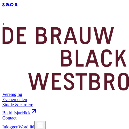
S.G.O.R
.
+
Vereniging
Evenementen
Studie & carrière
Bedrijfsjuridiek
Contact
Inloggen
Word lid