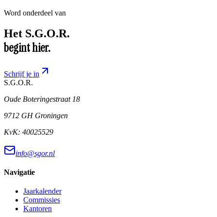
Word onderdeel van
Het
S.G.O.R.
begint hier.
Schrijf je in
S.G.O.R
.
Oude Boteringestraat 18
9712 GH Groningen
KvK:
40025529
info@sgor.nl
Navigatie
Jaarkalender
Commissies
Kantoren