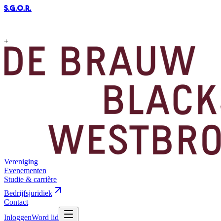
S.G.O.R
.
+
Vereniging
Evenementen
Studie & carrière
Bedrijfsjuridiek
Contact
Inloggen
Word lid