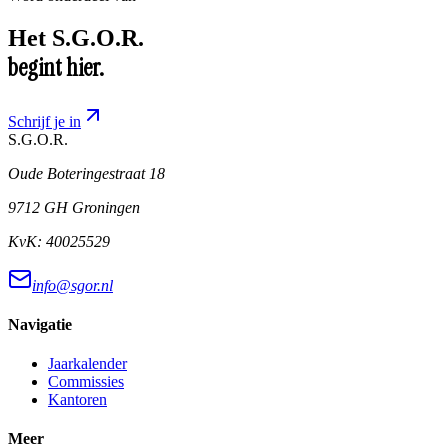
Het
S.G.O.R.
begint hier.
Schrijf je in
S.G.O.R
.
Oude Boteringestraat 18
9712 GH Groningen
KvK:
40025529
info@sgor.nl
Navigatie
Jaarkalender
Commissies
Kantoren
Meer