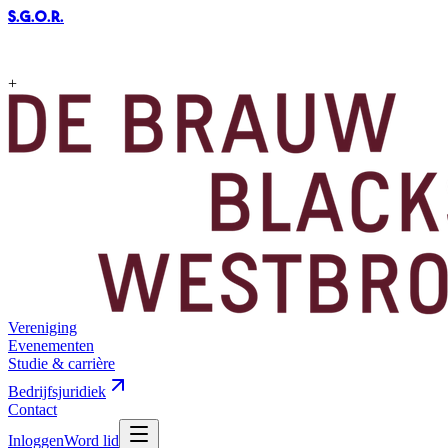
S.G.O.R
.
+
Vereniging
Evenementen
Studie & carrière
Bedrijfsjuridiek
Contact
Inloggen
Word lid