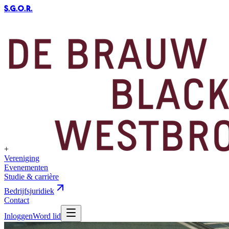
S.G.O.R
.
+
Vereniging
Evenementen
Studie & carrière
Bedrijfsjuridiek
Contact
Inloggen
Word lid