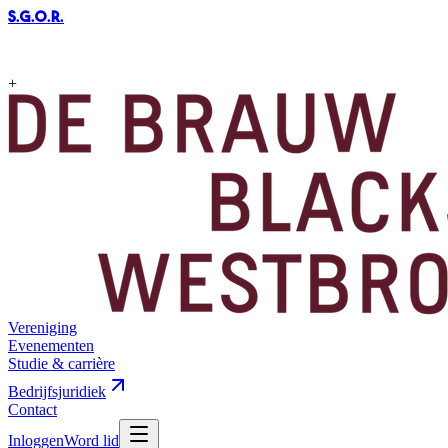
S.G.O.R
.
+
Vereniging
Evenementen
Studie & carrière
Bedrijfsjuridiek
Contact
Inloggen
Word lid