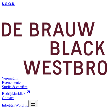
S.G.O.R
.
+
Vereniging
Evenementen
Studie & carrière
Bedrijfsjuridiek
Contact
Inloggen
Word lid